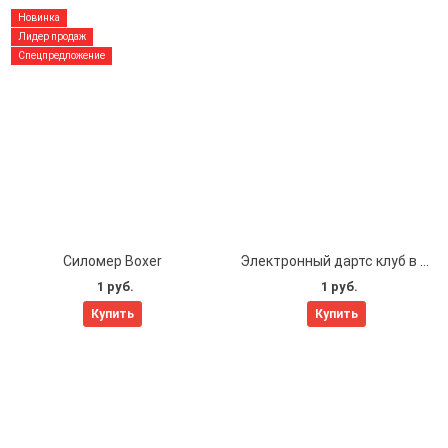
Новинка
Лидер продаж
Спецпредложение
Силомер Boxer
Электронный дартс клуб в баре
1 руб.
1 руб.
Купить
Купить