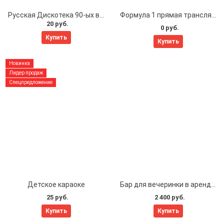
Русская Дискотека 90-ых в Минске
Формула 1 прямая трансляция сегодня
20 руб.
0 руб.
Купить
Купить
Новинка
Лидер продаж
Спецпредложение
Детское караоке
Бар для вечеринки в аренду в Минске | CrossBAR
25 руб.
2 400 руб.
Купить
Купить