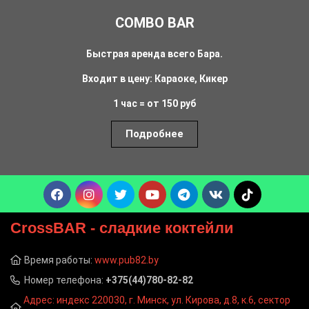
COMBO BAR
Быстрая аренда всего Бара.
Входит в цену: Караоке, Кикер
1 час = от 150 руб
Подробнее
CrossBAR
- сладкие коктейли
Время работы:
www.pub82.by
Номер телефона:
+375(44)780-82-82
Адрес: индекс 220030, г. Минск, ул. Кирова, д.8, к.6, сектор