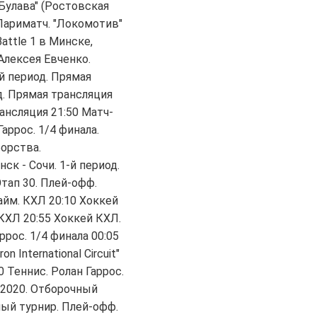
"Булава" (Ростовская
 Париматч. "Локомотив"
attle 1 в Минске,
Алексея Евченко.
й период. Прямая
д. Прямая трансляция
ансляция 21:50 Матч-
Гаррос. 1/4 финала.
орства.
к - Сочи. 1-й период.
тап 30. Плей-офф.
айм. КХЛ 20:10 Хоккей
 КХЛ 20:55 Хоккей КХЛ.
ррос. 1/4 финала 00:05
International Circuit"
0 Теннис. Ролан Гаррос.
 2020. Отборочный
ный турнир. Плей-офф.