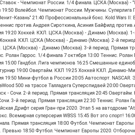
 Ставок - Чемпионат России. 1/4 финала. ЦСКА (Москва) - 
тч 19:50 Волейбол. Чемпионат России. Мужчины. Суперлига
Зенит-Казань" 21:40 Профессиональный бокс. Kold Wars II: B
Деннис против Андрея Сироткина, Асиния Байфилд против 
я 19:20 Хоккей. КХЛ. ЦСКА (Москва) - Динамо (Москва). 1-
 Хоккей. КХЛ. ЦСКА (Москва) - Динамо (Москва). 2-й перио
. ЦСКА (Москва) - Динамо (Москва). 3-й период. Прямая тр
с. Ролан Гаррос. 1/4 финала 7 октября 13:00 Теннис. Ролан 
я 15:00 Гандбол. Лига чемпионов 16:25 Смешанные единоб
рнир 19:00 Овертайм. КХЛ 19:25 Хоккей КХЛ. Динамо-Минс
я 19:50 Мини-футбол в России 20:05 Автоспорт. NASCAR. Э
llaWood 500 на трассе Талладега Суперспидвей 20:00 Оверт
к - Сочи. 2-й период. Прямая трансляция 20:45 Овертайм.
чи. 3-й период. Прямая трансляция 22:30 Теннис. Ролан Га
ская Дрифт серия Гран-при 2020. Этап 5 на автодроме "Atron 
окс. Всемирная суперсерия WBSS 15:45 Вот это спорт! 16:0
ала. Прямая трансляция 18:00 Футбол. Чемпионат Европы
. Превью 18:50 Футбол. Чемпионат Европы 2020. Отбороч