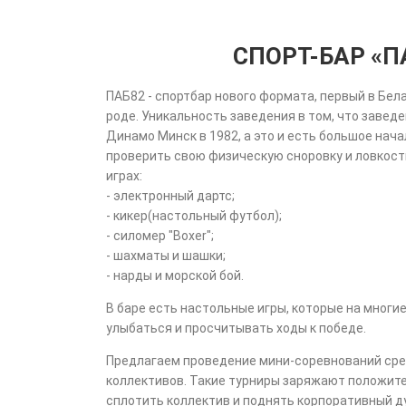
СПОРТ-БАР «П
ПАБ82 - спортбар нового формата, первый в Бел
роде. Уникальность заведения в том, что завед
Динамо Минск в 1982, а это и есть большое нач
проверить свою физическую сноровку и ловкость
играх:
- электронный дартс;
- кикер(настольный футбол);
- силомер "Boxer";
- шахматы и шашки;
- нарды и морской бой.
В баре есть настольные игры, которые на многие
улыбаться и просчитывать ходы к победе.
Предлагаем проведение мини-соревнований сре
коллективов. Такие турниры заряжают положит
сплотить коллектив и поднять корпоративный ду