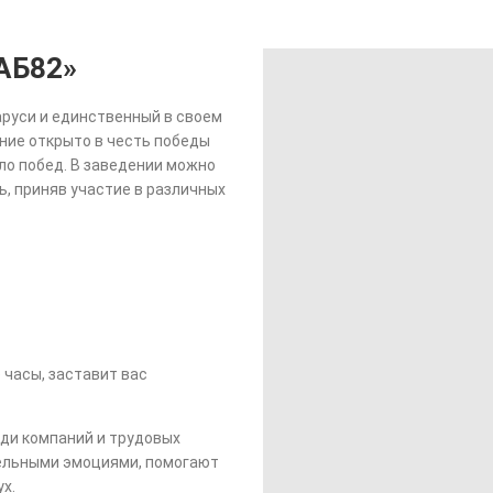
АБ82»
аруси и единственный в своем
ение открыто в честь победы
ало побед. В заведении можно
, приняв участие в различных
 часы, заставит вас
ди компаний и трудовых
ельными эмоциями, помогают
х.