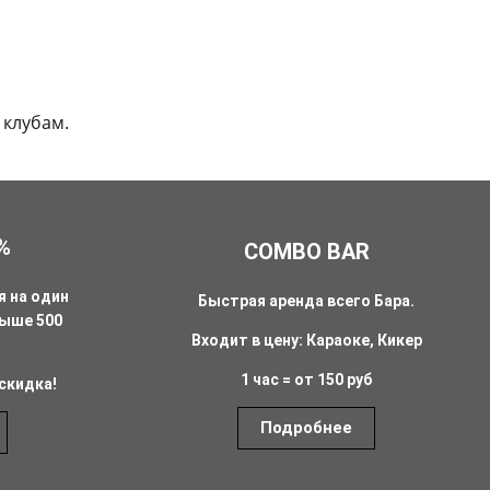
клубам.
%
COMBO BAR
 на один
Быстрая аренда всего Бара.
выше 500
Входит в цену: Караоке, Кикер
1 час = от 150 руб
скидка!
Подробнее