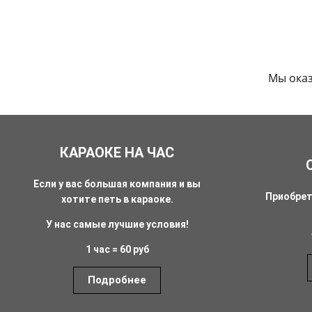
Мы ока
КАРАОКЕ НА ЧАС
Если у вас большая компания и вы
Приобрет
хотите петь в караоке.
У нас самые лучшие условия!
1 час = 60 руб
Подробнее