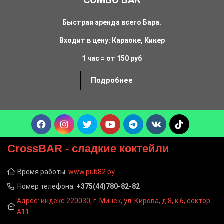
COMBO BAR
Быстрая аренда всего Бара.
Входит в цену: Караоке, Кикер
1 час = от 150 руб
Подробнее
CrossBAR
- сладкие коктейли
Время работы:
www.pub82.by
Номер телефона:
+375(44)780-82-82
Адрес: индекс 220030, г. Минск, ул. Кирова, д.8, к.6, сектор
А11